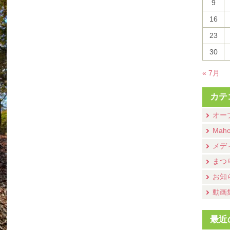
9
16
23
30
« 7月
カテ
オー
Mah
メデ
まつ
お知
動画
最近