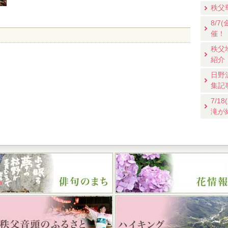
秩父
8/
催！
秩父
紹介
日野
集記
7/
滝が