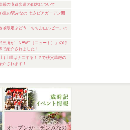
華厳の滝遊歩道の倒木について
7(金)道の駅みなの 七夕ビアガーデン開
地域限定ぶどう「ちちぶ山ルビー」の
沢三滝が「NEWT（ニュート）」の特
事で紹介されました！
18(土)土曜はナニする！？で秩父華厳の
紹介されます！