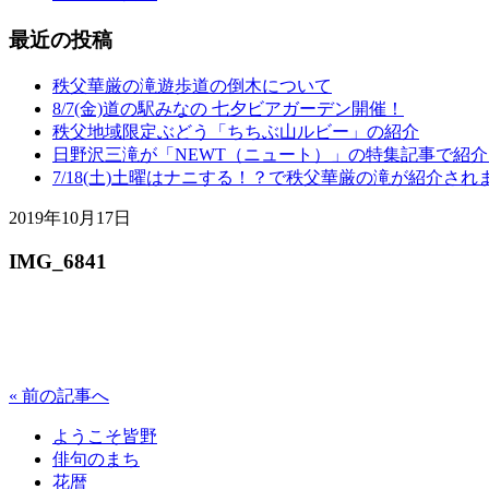
最近の投稿
秩父華厳の滝遊歩道の倒木について
8/7(金)道の駅みなの 七夕ビアガーデン開催！
秩父地域限定ぶどう「ちちぶ山ルビー」の紹介
日野沢三滝が「NEWT（ニュート）」の特集記事で紹
7/18(土)土曜はナニする！？で秩父華厳の滝が紹介され
2019年10月17日
IMG_6841
« 前の記事へ
ようこそ皆野
俳句のまち
花暦