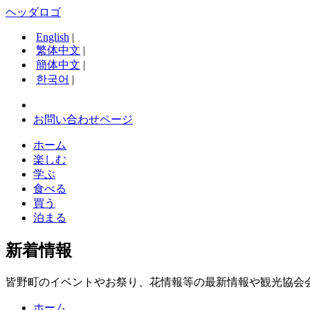
ヘッダロゴ
English
|
繁体中文
|
簡体中文
|
한국어
|
お問い合わせページ
ホーム
楽しむ
学ぶ
食べる
買う
泊まる
新着情報
皆野町のイベントやお祭り、花情報等の最新情報や観光協会
ホーム