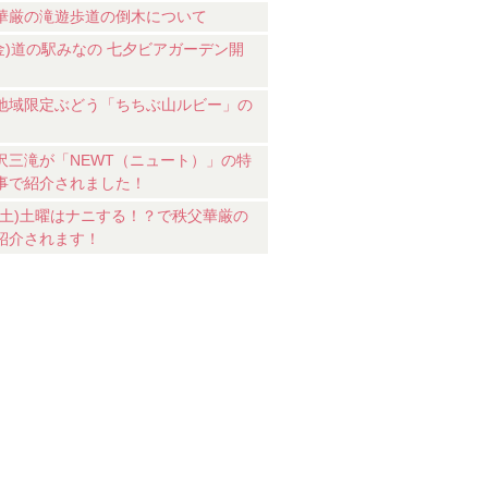
華厳の滝遊歩道の倒木について
7(金)道の駅みなの 七夕ビアガーデン開
地域限定ぶどう「ちちぶ山ルビー」の
沢三滝が「NEWT（ニュート）」の特
事で紹介されました！
18(土)土曜はナニする！？で秩父華厳の
紹介されます！