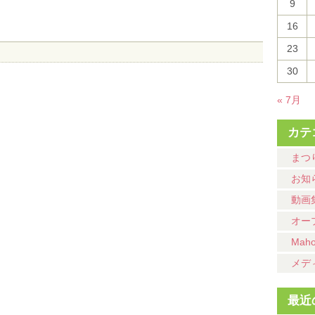
9
16
23
30
« 7月
カテ
まつ
お知
動画
オー
Mah
メデ
最近