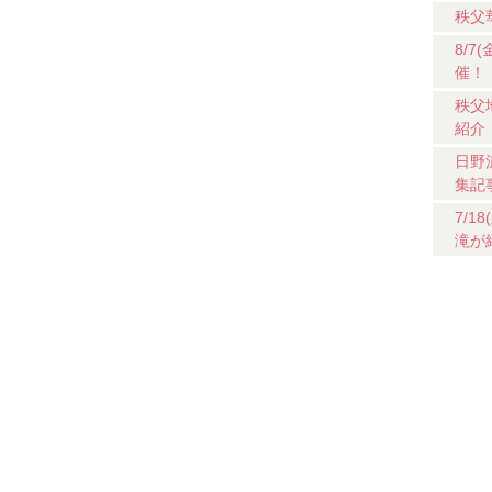
秩父
8/
催！
秩父
紹介
日野
集記
7/
滝が