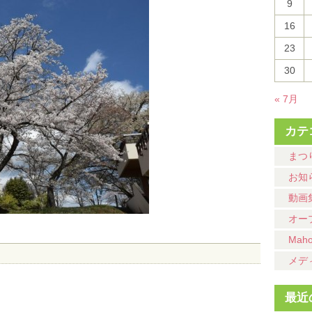
9
16
23
30
« 7月
カテ
まつ
お知
動画
オー
Mah
メデ
最近