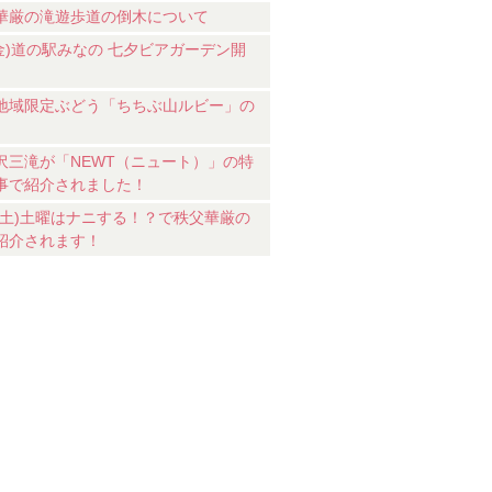
華厳の滝遊歩道の倒木について
7(金)道の駅みなの 七夕ビアガーデン開
地域限定ぶどう「ちちぶ山ルビー」の
沢三滝が「NEWT（ニュート）」の特
事で紹介されました！
18(土)土曜はナニする！？で秩父華厳の
紹介されます！