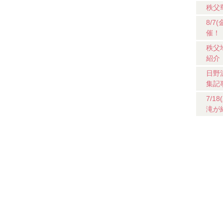
秩父
8/
催！
秩父
紹介
日野
集記
7/
滝が