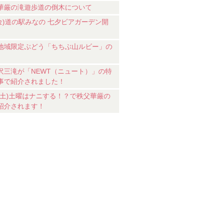
華厳の滝遊歩道の倒木について
7(金)道の駅みなの 七夕ビアガーデン開
地域限定ぶどう「ちちぶ山ルビー」の
沢三滝が「NEWT（ニュート）」の特
事で紹介されました！
18(土)土曜はナニする！？で秩父華厳の
紹介されます！