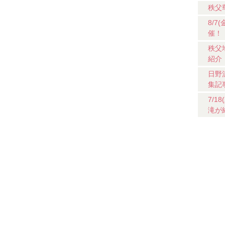
秩父
8/
催！
秩父
紹介
日野
集記
7/
滝が