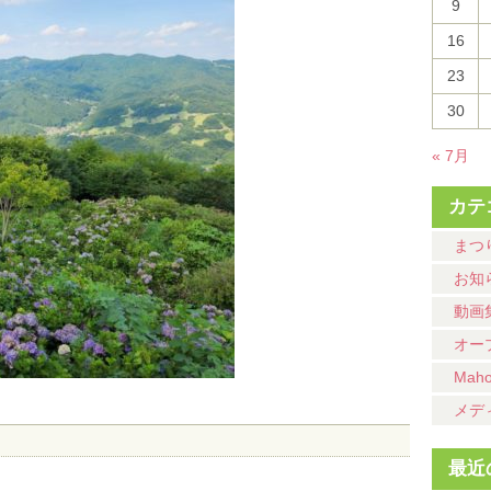
9
16
23
30
« 7月
カテ
まつ
お知
動画
オー
Mah
メデ
最近