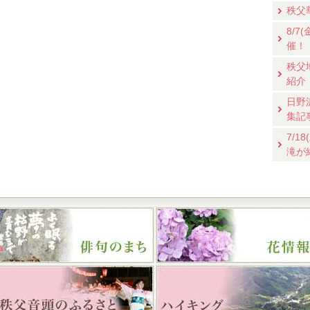
秩父
8/
催！
秩父
紹介
日野
集記
7/
滝が