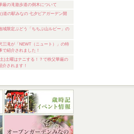
華厳の滝遊歩道の倒木について
7(金)道の駅みなの 七夕ビアガーデン開
地域限定ぶどう「ちちぶ山ルビー」の
沢三滝が「NEWT（ニュート）」の特
事で紹介されました！
18(土)土曜はナニする！？で秩父華厳の
紹介されます！