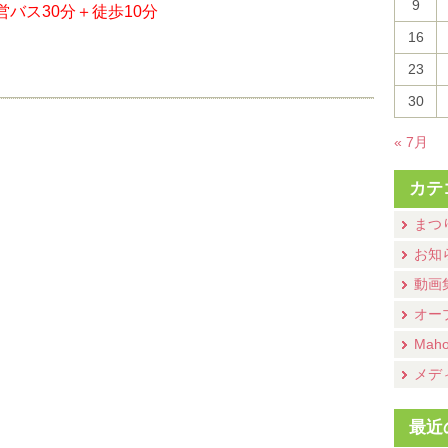
9
バス30分＋徒歩10分
16
23
30
« 7月
カテ
まつ
お知
動画
オー
Mah
メデ
最近