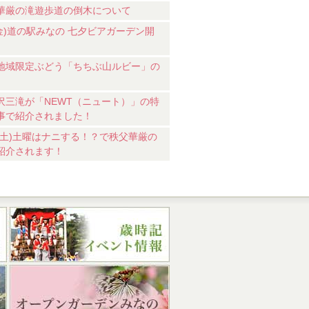
華厳の滝遊歩道の倒木について
7(金)道の駅みなの 七夕ビアガーデン開
地域限定ぶどう「ちちぶ山ルビー」の
沢三滝が「NEWT（ニュート）」の特
事で紹介されました！
18(土)土曜はナニする！？で秩父華厳の
紹介されます！