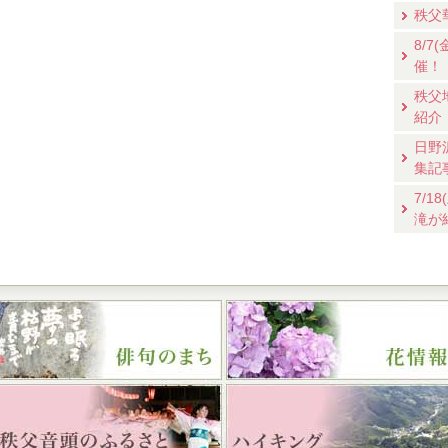
秩父
8/
催！
秩父
紹介
日野
集記
7/
滝が