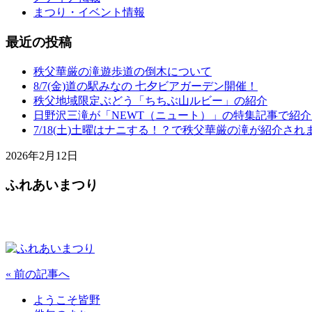
まつり・イベント情報
最近の投稿
秩父華厳の滝遊歩道の倒木について
8/7(金)道の駅みなの 七夕ビアガーデン開催！
秩父地域限定ぶどう「ちちぶ山ルビー」の紹介
日野沢三滝が「NEWT（ニュート）」の特集記事で紹
7/18(土)土曜はナニする！？で秩父華厳の滝が紹介され
2026年2月12日
ふれあいまつり
« 前の記事へ
ようこそ皆野