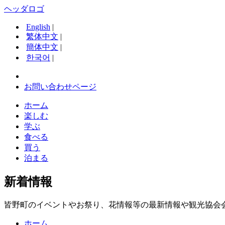
ヘッダロゴ
English
|
繁体中文
|
簡体中文
|
한국어
|
お問い合わせページ
ホーム
楽しむ
学ぶ
食べる
買う
泊まる
新着情報
皆野町のイベントやお祭り、花情報等の最新情報や観光協会
ホーム