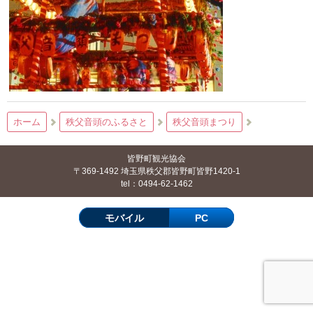
ホーム
秩父音頭のふるさと
秩父音頭まつり
皆野町観光協会
〒369-1492 埼玉県秩父郡皆野町皆野1420-1
tel：0494-62-1462
モバイル
PC