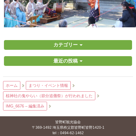
カテゴリー
最近の投稿
ホーム
まつり・イベント情報
椋神社の鬼やらい（節分追儺祭）が行われました
IMG_6676 – 編集済み
皆野町観光協会
〒369-1492 埼玉県秩父郡皆野町皆野1420-1
tel：0494-62-1462