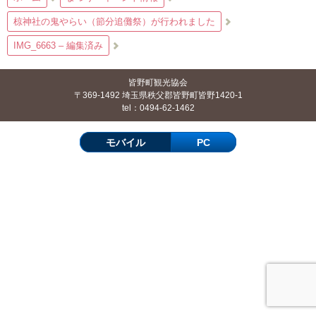
椋神社の鬼やらい（節分追儺祭）が行われました
IMG_6663 – 編集済み
皆野町観光協会
〒369-1492 埼玉県秩父郡皆野町皆野1420-1
tel：0494-62-1462
モバイル
PC