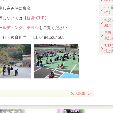
8/
申し込み時に集金
催！
等については
【皆野町HP】
秩父
紹介
ールディング チラシ
をご覧ください。
日野
育担当 TEL:0494₋62₋4563
集記
7/
滝が
次の記事へ »