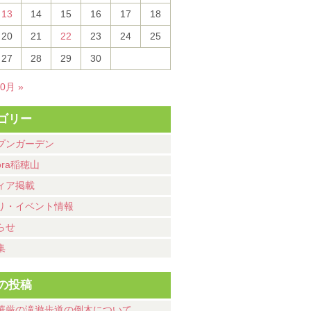
13
14
15
16
17
18
20
21
22
23
24
25
27
28
29
30
10月 »
ゴリー
プンガーデン
ora稲穂山
ィア掲載
り・イベント情報
らせ
集
の投稿
華厳の滝遊歩道の倒木について