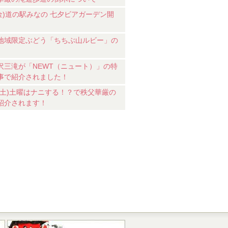
7(金)道の駅みなの 七夕ビアガーデン開
地域限定ぶどう「ちちぶ山ルビー」の
沢三滝が「NEWT（ニュート）」の特
事で紹介されました！
18(土)土曜はナニする！？で秩父華厳の
紹介されます！