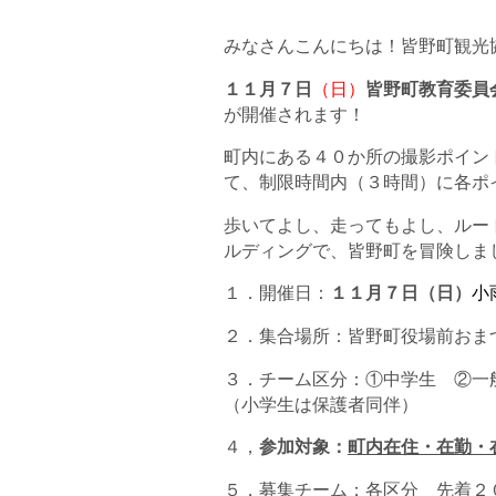
みなさんこんにちは！皆野町観光協会
１１月７日
（日）
皆野町教育委員
が開催されます！
町内にある４０か所の撮影ポイン
て、制限時間内（３時間）に各ポイン
歩いてよし、走ってもよし、ルー
ルディングで、皆野町を冒険しましょ
１．開催日：
１１月７日（日）
小
２．集合場所：皆野町役場前おま
３．チーム区分：①中学生 ②一
（小学生は保護者同伴）
４，
参加対象：
町内在住・在勤・
５，募集チーム：各区分 先着２