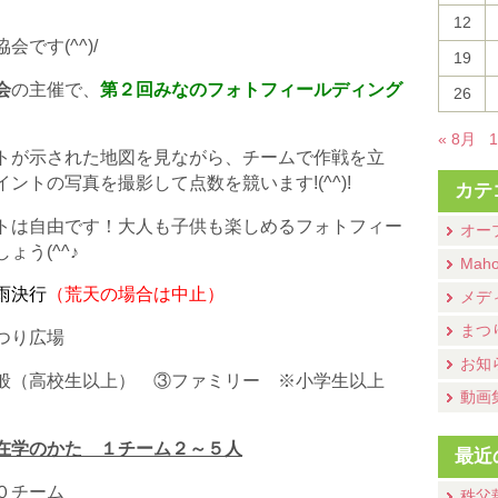
12
です(^^)/
19
会
の主催で、
第２回みなのフォトフィールディン
グ
26
« 8月
トが示された地図を見ながら、チームで作戦を立
トの写真を撮影して点数を競います!(^^)!
カテ
トは自由です！大人も子供も楽しめるフォトフィー
オー
う(^^♪
Mah
雨決行
（荒天の場合は中止）
メデ
まつ
つり広場
お知
般（高校生以上） ③ファミリー ※小学生以上
動画
在学のかた １チーム２～５人
最近
０チーム
秩父