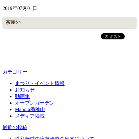
2019年07月01日
皆野町のイベントやお祭り、花情報等の最新情報や観光協会会員情
茶屋外
カテゴリー
まつり・イベント情報
お知らせ
動画集
オープンガーデン
Mahora稲穂山
メディア掲載
最近の投稿
秩父華厳の滝遊歩道の倒木について