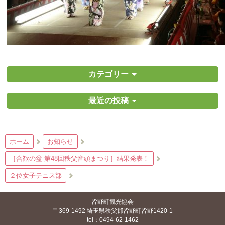
カテゴリー
最近の投稿
ホーム
お知らせ
［合歓の盆 第48回秩父音頭まつり］結果発表！
２位女子テニス部
皆野町観光協会
〒369-1492 埼玉県秩父郡皆野町皆野1420-1
tel：0494-62-1462