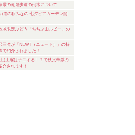
華厳の滝遊歩道の倒木について
7(金)道の駅みなの 七夕ビアガーデン開
地域限定ぶどう「ちちぶ山ルビー」の
沢三滝が「NEWT（ニュート）」の特
事で紹介されました！
18(土)土曜はナニする！？で秩父華厳の
紹介されます！