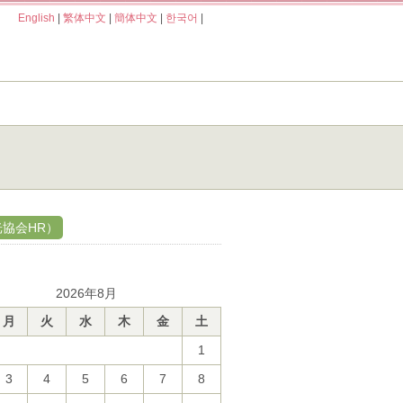
English
|
繁体中文
|
簡体中文
|
한국어
|
協会HR）
2026年8月
月
火
水
木
金
土
1
3
4
5
6
7
8