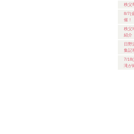
秩父
8/
催！
秩父
紹介
日野
集記
7/
滝が