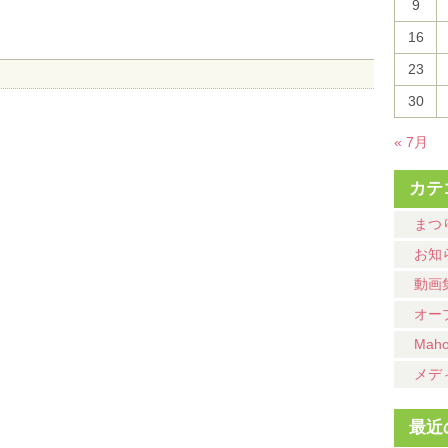
9
16
23
30
« 7月
カテ
まつ
お知
動画
オー
Mah
メデ
最近