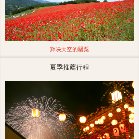
輝映天空的罌粟
夏季推薦行程