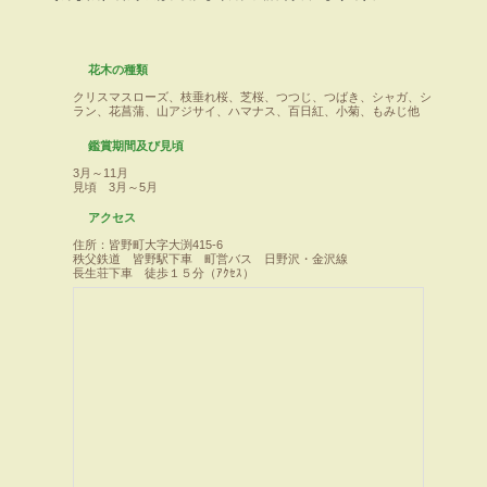
花木の種類
クリスマスローズ、枝垂れ桜、芝桜、つつじ、つばき、シャガ、シ
ラン、花菖蒲、山アジサイ、ハマナス、百日紅、小菊、もみじ他
鑑賞期間及び見頃
3月～11月
見頃 3月～5月
アクセス
住所：皆野町大字大渕415-6
秩父鉄道 皆野駅下車 町営バス 日野沢・金沢線
長生荘下車 徒歩１５分（ｱｸｾｽ）