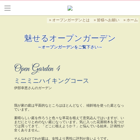
オープンガーデンとは
皆様へお願い
ホーム
魅せるオープンガーデン
～オープンガーデンをご覧下さい～
Open Garden 4
ミニミニハイキングコース
伊部幸恵さんのガーデン
我が家の庭は平面的なところはほとんどなく、傾斜地を使った庭となっ
ています。
素晴らしい庭を作ろうと色々な草花を植えて意気込んではいますが、い
まだにとりとめのない庭になっています。気に入った花屋樹木を見つけ
ては買ってきて、「どこに植えようか？」と悩んでいる始末。計画性が
全くありません。
そんなわけでわが庭は、女性より男性に評判が良いようです。